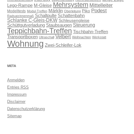
Mehrsystem
Mittelleiter
Lego-Rampe
M-Gleise
Podest
Märklin
Piko
Modelltests
Modul-Treffen
Oberleitung
Schaltpulte
Schattenbahn
Radsatzinnenmaß
Schlanke C-Gleis-DKW
Schleusengleise
Steuerung
Schüttgutverladung
Staubsaugen
Teppichbahn-Treffen
Tischbahn-Treffen
Velbert
Transportboxen
Ultraschall
Weihnachten
Werkstatt
Wohnung
Zwei-Schleifer-Lok
META
Anmelden
Entries
RSS
Impressum
Disclaimer
Datenschutzerklärung
Sitemap