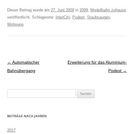
Dieser Beitrag wurde am
27. Juni 2009
in
2009
,
Modellbahn zuhause
veröffentlicht. Schlagworte:
InterCity
,
Podest
,
Staubsaugen
,
Wohnung
.
Beitragsnavigation
←
Automatischer
Erweiterung für das Aluminium-
Bahnübergang
Podest
→
Suchen
nach:
BEITRÄGE NACH JAHREN
2017