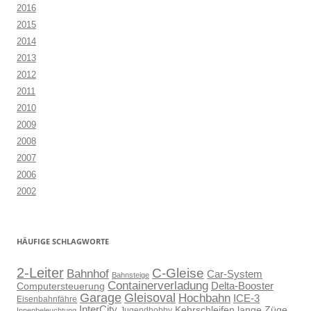
2016
2015
2014
2013
2012
2011
2010
2009
2008
2007
2006
2002
HÄUFIGE SCHLAGWORTE
2-Leiter
C-Gleise
Bahnhof
Car-System
Bahnsteige
Containerverladung
Delta-Booster
Computersteuerung
Gleisoval
Garage
Hochbahn
ICE-3
Eisenbahnfähre
InterCity
Kehrschleifen
lange Züge
Jugendhobby
Innenbeleuchtung