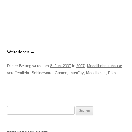
Weiterlesen
→
Dieser Beitrag wurde am
8. Juni 2007
in
2007
,
Modellbahn zuhause
veröffentlicht. Schlagworte:
Garage
,
InterCity
,
Modelltests
,
Piko
.
Suchen
nach: