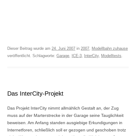
Dieser Beitrag wurde am
24. Juni 2007
in
2007
,
Modellbahn zuhause
veröffentlicht. Schlagworte:
Garage
,
ICE-3
,
InterCity
,
Modelltests
.
Das InterCity-Projekt
Das Projekt InterCity nimmt allmählich Gestalt an, der Zug
muss auf der Marterstrecke in der Garage seine Tauglichkeit
beweisen. Am Anfang standen ausgiebige Erkundigungen in
Internetforen, schließlich soll er gezogen und geschoben trotz