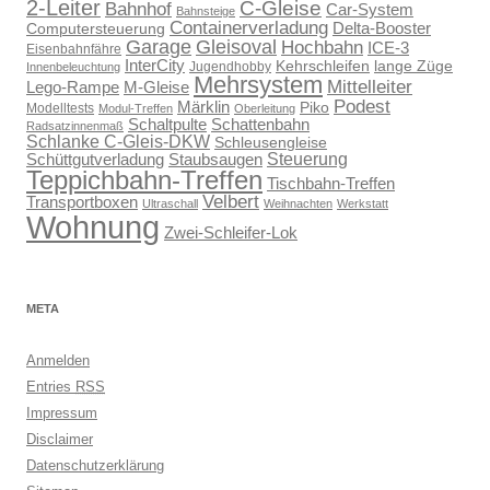
2-Leiter
C-Gleise
Bahnhof
Car-System
Bahnsteige
Containerverladung
Delta-Booster
Computersteuerung
Gleisoval
Garage
Hochbahn
ICE-3
Eisenbahnfähre
InterCity
Kehrschleifen
lange Züge
Jugendhobby
Innenbeleuchtung
Mehrsystem
Mittelleiter
Lego-Rampe
M-Gleise
Podest
Märklin
Piko
Modelltests
Modul-Treffen
Oberleitung
Schaltpulte
Schattenbahn
Radsatzinnenmaß
Schlanke C-Gleis-DKW
Schleusengleise
Steuerung
Schüttgutverladung
Staubsaugen
Teppichbahn-Treffen
Tischbahn-Treffen
Velbert
Transportboxen
Ultraschall
Weihnachten
Werkstatt
Wohnung
Zwei-Schleifer-Lok
META
Anmelden
Entries
RSS
Impressum
Disclaimer
Datenschutzerklärung