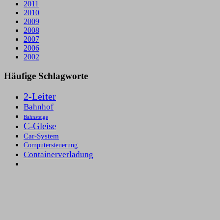
2011
2010
2009
2008
2007
2006
2002
Häufige Schlagworte
2-Leiter
Bahnhof
Bahnsteige
C-Gleise
Car-System
Computersteuerung
Containerverladung