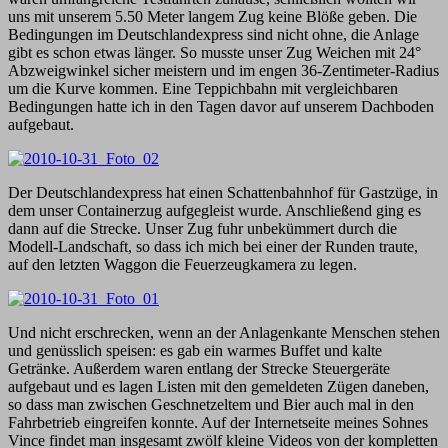
uns mit unserem 5.50 Meter langem Zug keine Blöße geben. Die
Bedingungen im Deutschlandexpress sind nicht ohne, die Anlage
gibt es schon etwas länger. So musste unser Zug Weichen mit 24°
Abzweigwinkel sicher meistern und im engen 36-Zentimeter-Radius
um die Kurve kommen. Eine Teppichbahn mit vergleichbaren
Bedingungen hatte ich in den Tagen davor auf unserem Dachboden
aufgebaut.
Der Deutschlandexpress hat einen Schattenbahnhof für Gastzüge, in
dem unser Containerzug aufgegleist wurde. Anschließend ging es
dann auf die Strecke. Unser Zug fuhr unbekümmert durch die
Modell-Landschaft, so dass ich mich bei einer der Runden traute,
auf den letzten Waggon die Feuerzeugkamera zu legen.
Und nicht erschrecken, wenn an der Anlagenkante Menschen stehen
und genüsslich speisen: es gab ein warmes Buffet und kalte
Getränke. Außerdem waren entlang der Strecke Steuergeräte
aufgebaut und es lagen Listen mit den gemeldeten Zügen daneben,
so dass man zwischen Geschnetzeltem und Bier auch mal in den
Fahrbetrieb eingreifen konnte. Auf der Internetseite meines Sohnes
Vince findet man insgesamt zwölf kleine Videos von der kompletten