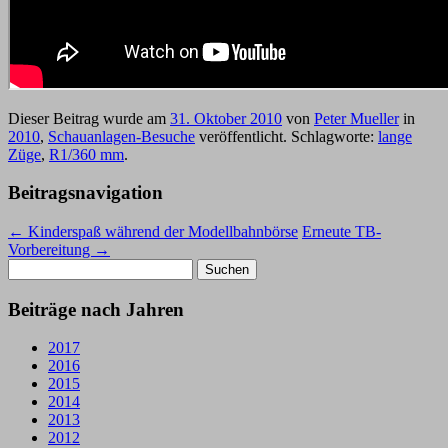
Dieser Beitrag wurde am
31. Oktober 2010
von
Peter Mueller
in
2010
,
Schauanlagen-Besuche
veröffentlicht. Schlagworte:
lange
Züge
,
R1/360 mm
.
Beitragsnavigation
←
Kinderspaß während der Modellbahnbörse
Erneute TB-
Vorbereitung
→
Suchen
nach:
Beiträge nach Jahren
2017
2016
2015
2014
2013
2012